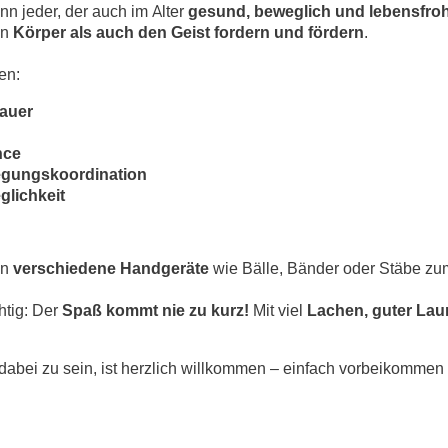
n jeder, der auch im Alter
gesund, beweglich und lebensfro
en
Körper als auch den Geist fordern und fördern
.
en:
auer
nce
gungskoordination
glichkeit
en
verschiedene Handgeräte
wie Bälle, Bänder oder Stäbe zum
htig: Der
Spaß kommt nie zu kurz!
Mit viel
Lachen, guter La
 dabei zu sein, ist herzlich willkommen – einfach vorbeikomme