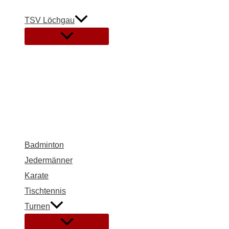
Zum
Inhalt
TSV Löchgau
springen
Menü
umschalten
Badminton
Jedermänner
Karate
Tischtennis
Turnen
Menü
umschalten