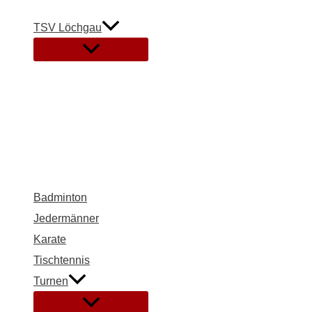
Zum
Inhalt
TSV Löchgau
springen
Menü
umschalten
Badminton
Jedermänner
Karate
Tischtennis
Turnen
Menü
umschalten