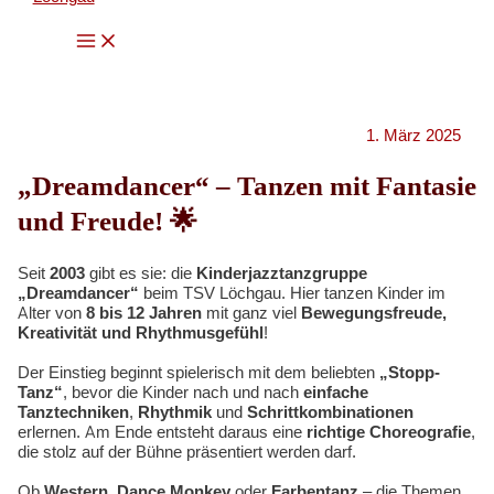
Zum
Main
Inhalt
Menu
springen
1. März 2025
„Dreamdancer“ – Tanzen mit Fantasie
und Freude!
🌟
Seit
2003
gibt es sie: die
Kinderjazztanzgruppe
„Dreamdancer“
beim TSV Löchgau. Hier tanzen Kinder im
Alter von
8 bis 12 Jahren
mit ganz viel
Bewegungsfreude,
Kreativität und Rhythmusgefühl
!
Der Einstieg beginnt spielerisch mit dem beliebten
„Stopp-
Tanz“
, bevor die Kinder nach und nach
einfache
Tanztechniken
,
Rhythmik
und
Schrittkombinationen
erlernen. Am Ende entsteht daraus eine
richtige Choreografie
,
die stolz auf der Bühne präsentiert werden darf.
Ob
Western
,
Dance Monkey
oder
Farbentanz
– die Themen