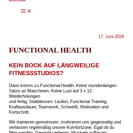
Zum
Main
Inhalt
Menu
springen
17. Juni 2026
FUNCTIONAL HEALTH
KEIN BOCK AUF LANGWEILIGE
FITNESSSTUDIOS?
Dann komm zu Functional Health. Keine stundenlangen
Sätze an Maschinen. Keine Lust auf 3 x 12
Wiederholungen
und fertig. Stattdessen: Laufen, Functional Training,
Kraftausdauer, Teamwork, Schweiß, Motivation und
Fortschritt.
Wir trainieren gemeinsam, motivieren uns gegenseitig und
verlassen regelmäßig unsere Komfortzone. Egal ob du
fitter werden, Gewicht verlieren, Muskeln aufbauen,